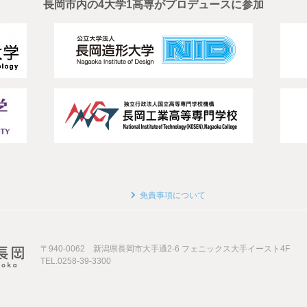
長岡市内の4大学1高専がプロデュースに参加
免責事項について
〒940-0062 新潟県長岡市大手通2-6 フェニックス大手イースト4F
TEL.0258-39-3300