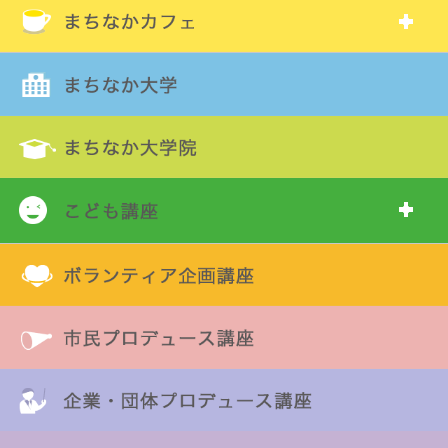
過去年度の講座
講師一覧
講師リストはこちら
講座について・申し込み方法
講座申込の前にお読みください
ホーム
>
まちキャンでまなぶ
>
令和7年度 講座一覧
> 家具職人
つくるということ－