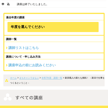
講座紹介
日 時
2025年6月29日（日）14:00～15:30
場 所
ミライエ長岡5階 スタジオA・B
ゲスト
家具職人／ISANA代表 中川雅之
受講料
500円（1ドリンク付）
定 員
20名（先着）
申 込
講座は終了いたしました。