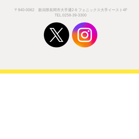
ダウンロードはこちら
一
講座一覧・
ボ
まちキャン通信
募
学
元気な学生たちが主役！
※
学生イベント
ま
学