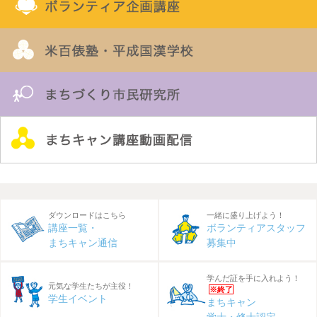
講座申込の前にお読みください
ホーム
>
まちキャンでまなぶ
>
令和2年度 講座一覧
> あなたに
ン