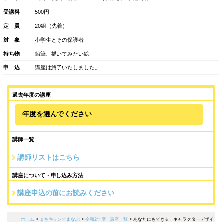
講座紹介
日 時
2020年9月26日（土）14：00～15：30
場 所
まちなかキャンパス長岡4F 交流広場
ゲスト
長岡公務員・情報ビジネス専門学校 小池利春
受講料
500円