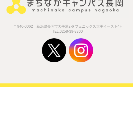
ダウンロードはこちら
一
講座一覧・
ボ
まちキャン通信
募
学