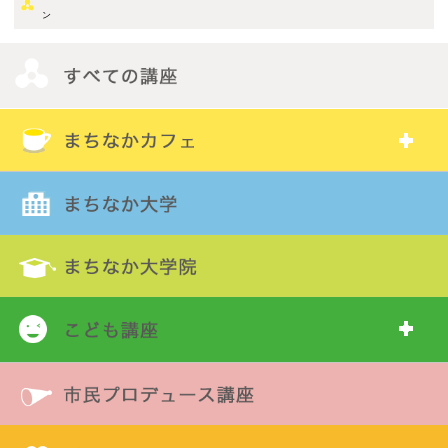
定 員
20組（先着）
対 象
小学生とその保護者
持ち物
鉛筆、描いてみたい絵
申 込
講座は終了いたしました。
過去年度の講座
講師一覧
講師リストはこちら
講座について・申し込み方法