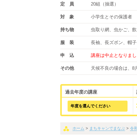
定 員
20組（抽選）
対 象
小学生とその保護者
持ち物
虫取り網、虫かご、飲
服 装
長袖、長ズボン、帽子
申 込
講座は中止となりまし
その他
天候不良の場合は、8月
過去年度の講座
ホーム
>
まちキャンでまなぶ
>
令